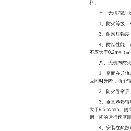
料。
七．
无机布防
1
、防火等级：
3
、耐风压强度
4
、防烟性能：
不应大于
0.2m
³
/
（㎡
八、
无机布防
1
、帘面在导轨
应同时升降，两个
2
、防火卷帘启
3
、垂直卷卷帘
大于
9.5 m/min
。侧
启、闭的运行速度
4
、安装在疏散