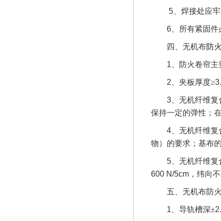
5
、焊接处应牢
6
、所有紧固件
四、
无机布
防
1
、防火卷帘主
2
、夹板厚度≥
3
3
、无机纤维复
保持一定的弹性；
4
、无机纤维复
物）的要求；基布
5
、无机纤维复
600 N/5cm
，纬向不
五、
无机布防
1
、导轨槽深±
2