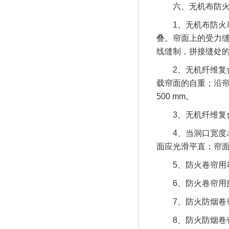
六、
无机布防
1
、无机
布防火
叠。帘面上的受力
线缝制，拼接缝处
2
、无机纤维复
载帘面的自重；沿
500 mm
。
3
、无机纤维复
4
、当洞口宽度
面应光滑平直；帘
5
、防火卷帘用
6
、防火卷帘用
7
、防火防烟卷
8
、防火防烟卷