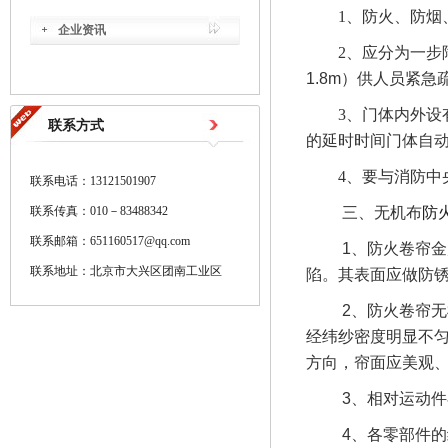
1
、
防火、防烟
企业资讯
2
、
应分为一步
1.8m
）供人员紧急
3
、
门体内外设
联系方式
的延时时间门体自
4
、
要与消防中
联系电话：13121501907
联系传真：010－83488342
三、
无机布
防
联系邮箱：651160517@qq.com
1
、防火卷帘金
联系地址：北京市大兴区团南工业区
陷。其表面应做防
2
、防火卷帘无
经纬纱密度明显不
方向，帘面应美观
3
、相对运动件
4
、各零部件的