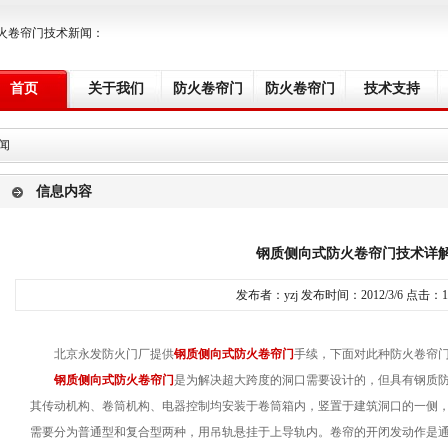
火卷帘门技术新闻：
首页
关于我们
防火卷帘门
防火卷帘门
技术支持
闻
信息内容
钢质侧向式防火卷帘门技术详
发布者：yzj 发布时间：2012/3/6 点击：1
北京永发防火门厂提供
钢质侧向式防火卷帘门
手续，下面对此种防火卷帘
钢质侧向式防火卷帘门
是为解决超大跨度的洞口需要设计的，但具有钢质
其传动机构、卷筒机构、电器控制均安装于卷筒箱内，竖置于建筑洞口的一侧
需要分为普通型和复合型两种，用吊轨悬挂于上导轨内。卷帘的开闭发动作是