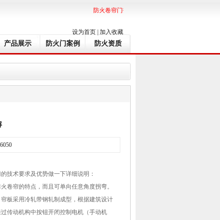
防火卷帘门技术指标及导轨规格尺寸
；
防火卷帘
设为首页
|
加入收藏
产品展示
防火门案例
防火资质
解
6050
门的技术要求及优势做一下详细说明：
防火卷帘的特点，而且可单向任意角度拐弯。
，帘板采用冷轧带钢轧制成型，根据建筑设计
通过传动机构中按钮开闭控制电机（手动机