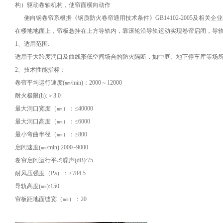
构）驱动卷轴机构，使帘面横向动作
侧向钢卷帘系根据《钢质防火卷帘通用技术条件》GB14102-2005及相关
在楼地地面上，帘板悬挂在上方导轨内，靠滚轮沿导轨运动实现卷帘启闭，导
1、适用范围:
适用于大跨度洞口及曲线形低空间场合的防火隔断，如中庭、地下停车库等场
2、技术性能指标：
卷帘平均运行速度(㎜/min)：2000～12000
耐火极限(h):＞3.0
最大洞口宽度（㎜）：≤40000
最大洞口高度（㎜）：≤6000
最小弯曲半径（㎜）：≥800
启闭速度(㎜/min):2000~9000
卷帘启闭运行平均噪声(dB):75
耐风压强度（Pa）：≥784.5
导轨高度(㎜):150
帘板距地面缝宽（㎜）：20